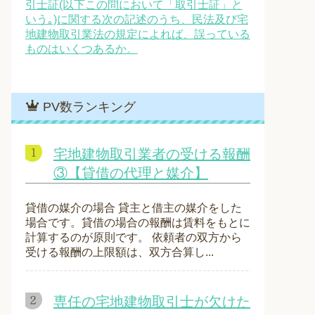
引士証(以下この問において「取引士証」と
いう｡)に関する次の記述のうち、民法及び宅
地建物取引業法の規定によれば、誤っている
ものはいくつあるか。
PV数ランキング
宅地建物取引業者の受ける報酬
③【貸借の代理と媒介】
貸借の媒介の場合 貸主と借主の媒介をした
場合です。貸借の場合の報酬は賃料をもとに
計算するのが原則です。 依頼者の双方から
受ける報酬の上限額は、双方合算し...
専任の宅地建物取引士が欠けた