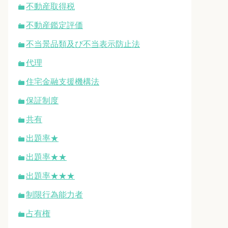
不動産取得税
不動産鑑定評価
不当景品類及び不当表示防止法
代理
住宅金融支援機構法
保証制度
共有
出題率★
出題率★★
出題率★★★
制限行為能力者
占有権