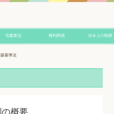
宅建業法
権利関係
法令上の制限
建築基準法
制の概要