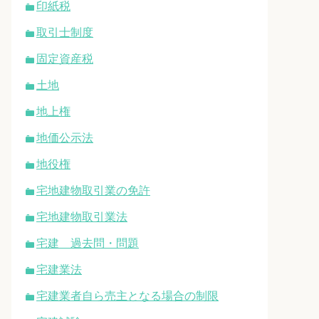
印紙税
取引士制度
固定資産税
土地
地上権
地価公示法
地役権
宅地建物取引業の免許
宅地建物取引業法
宅建 過去問・問題
宅建業法
宅建業者自ら売主となる場合の制限