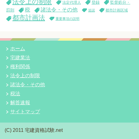
法令上の制限
登録
監督処分・
法定代理人
税
諸法令・その他
罰則
都市計画区域
追認
都市計画法
重要事項の説明
ホーム
宅建業法
権利関係
法令上の制限
諸法令・その他
税法
解答速報
サイトマップ
(C) 2011 宅建資格試験.net