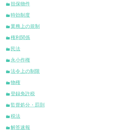
担保物件
時効制度
業務上の規制
権利関係
民法
永小作権
法令上の制限
物権
登録免許税
監督処分・罰則
税法
解答速報