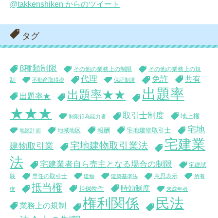
@takkenshiken からのツイート
タグ
8種類制限
その他の業務上の制限
その他の業務上の規
代理
免許
共有
制
不動産取得税
保証制度
出題率
出題率★★
出題率★
★★★
取引士制度
地上権
制限行為能力者
宅地
報酬
宅地建物取引士
地域地区
地区計画
宅建業
宅地建物取引業法
建物取引業
法
宅建業者自ら売主となる場合の制限
宅建試
験
専任の取引士
意思表示
建物
建築基準法
所有
抵当権
時効制度
担保物件
権
未成年者
権利関係
民法
業務上の規制