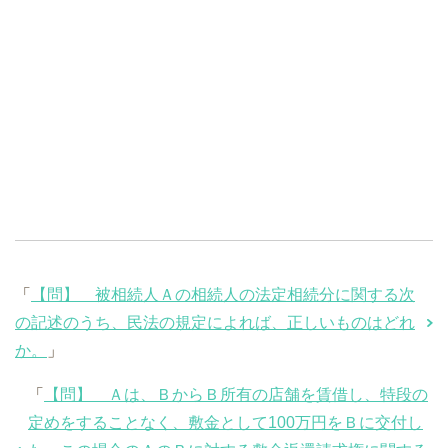
「
【問】 被相続人Ａの相続人の法定相続分に関する次
の記述のうち、民法の規定によれば、正しいものはどれ
か。
」
「
【問】 Ａは、ＢからＢ所有の店舗を賃借し、特段の
定めをすることなく、敷金として100万円をＢに交付し