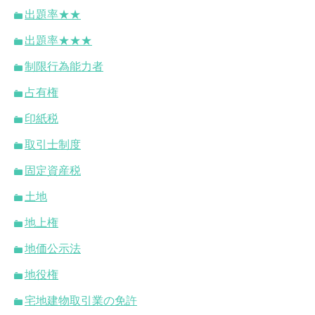
出題率★★
出題率★★★
制限行為能力者
占有権
印紙税
取引士制度
固定資産税
土地
地上権
地価公示法
地役権
宅地建物取引業の免許