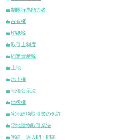
制限行為能力者
占有権
印紙税
取引士制度
固定資産税
土地
地上権
地価公示法
地役権
宅地建物取引業の免許
宅地建物取引業法
宅建 過去問・問題