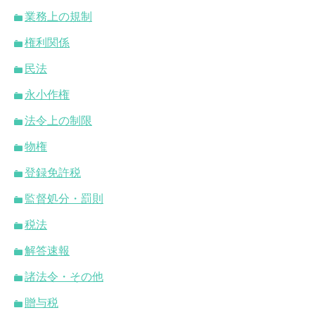
業務上の規制
権利関係
民法
永小作権
法令上の制限
物権
登録免許税
監督処分・罰則
税法
解答速報
諸法令・その他
贈与税