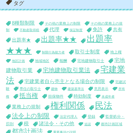
タグ
8種類制限
その他の業務上の制限
その他の業務上の規
代理
免許
共有
制
不動産取得税
保証制度
出題率
出題率★★
出題率★
★★★
取引士制度
地上権
制限行為能力者
宅地
報酬
宅地建物取引士
地域地区
地区計画
宅建業
宅地建物取引業法
建物取引業
法
宅建業者自ら売主となる場合の制限
宅建試
験
専任の取引士
意思表示
建物
建築基準法
所有
抵当権
時効制度
担保物件
権
未成年者
権利関係
民法
業務上の規制
法令上の制限
登録
監督処分・
法定代理人
税
諸法令・その他
罰則
都市計画区域
追認
都市計画法
重要事項の説明