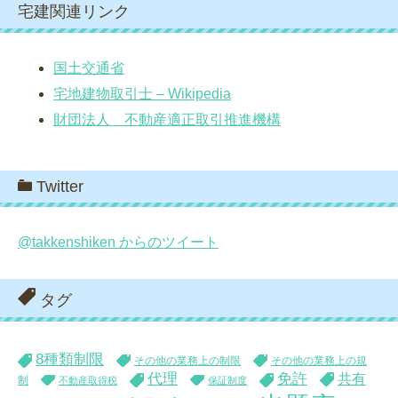
宅建関連リンク
国土交通省
宅地建物取引士 – Wikipedia
財団法人 不動産適正取引推進機構
Twitter
@takkenshiken からのツイート
タグ
8種類制限
その他の業務上の制限
その他の業務上の規
代理
免許
共有
制
不動産取得税
保証制度