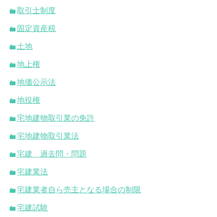
取引士制度
固定資産税
土地
地上権
地価公示法
地役権
宅地建物取引業の免許
宅地建物取引業法
宅建 過去問・問題
宅建業法
宅建業者自ら売主となる場合の制限
宅建試験