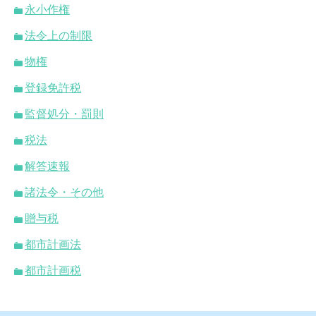
永小作権
法令上の制限
物権
登録免許税
監督処分・罰則
税法
解答速報
諸法令・その他
贈与税
都市計画法
都市計画税