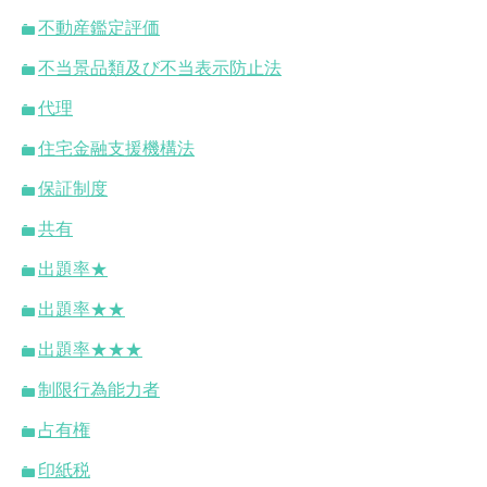
不動産鑑定評価
不当景品類及び不当表示防止法
代理
住宅金融支援機構法
保証制度
共有
出題率★
出題率★★
出題率★★★
制限行為能力者
占有権
印紙税