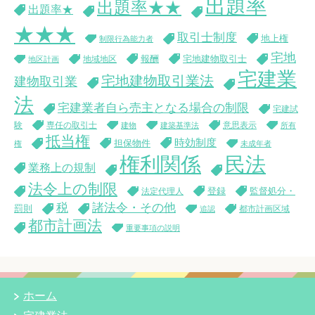
出題率
出題率★★
出題率★
★★★
取引士制度
地上権
制限行為能力者
宅地
報酬
宅地建物取引士
地域地区
地区計画
宅建業
宅地建物取引業法
建物取引業
法
宅建業者自ら売主となる場合の制限
宅建試
験
専任の取引士
意思表示
建物
建築基準法
所有
抵当権
時効制度
担保物件
権
未成年者
権利関係
民法
業務上の規制
法令上の制限
登録
監督処分・
法定代理人
税
諸法令・その他
罰則
都市計画区域
追認
都市計画法
重要事項の説明
ホーム