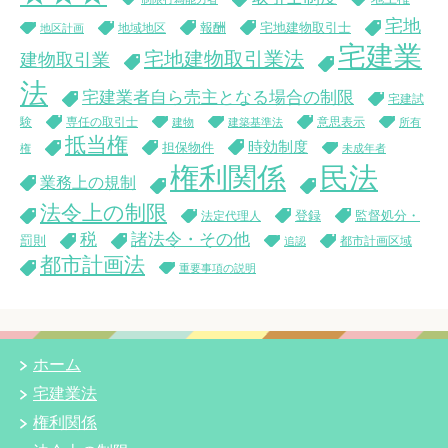
宅地
報酬
宅地建物取引士
地域地区
地区計画
宅建業
宅地建物取引業法
建物取引業
法
宅建業者自ら売主となる場合の制限
宅建試
験
専任の取引士
意思表示
建物
建築基準法
所有
抵当権
時効制度
担保物件
権
未成年者
権利関係
民法
業務上の規制
法令上の制限
登録
監督処分・
法定代理人
税
諸法令・その他
罰則
都市計画区域
追認
都市計画法
重要事項の説明
ホーム
宅建業法
権利関係