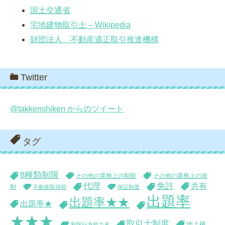
国土交通省
宅地建物取引士 – Wikipedia
財団法人 不動産適正取引推進機構
Twitter
@takkenshiken からのツイート
タグ
8種類制限
その他の業務上の制限
その他の業務上の規
代理
免許
共有
制
不動産取得税
保証制度
出題率
出題率★★
出題率★
★★★
取引士制度
地上権
制限行為能力者