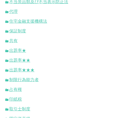
不当景品類及び不当表示防止法
代理
住宅金融支援機構法
保証制度
共有
出題率★
出題率★★
出題率★★★
制限行為能力者
占有権
印紙税
取引士制度