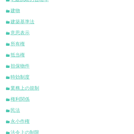
建物
建築基準法
意思表示
所有権
抵当権
担保物件
時効制度
業務上の規制
権利関係
民法
永小作権
法令上の制限