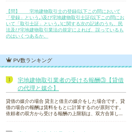
【問】 宅地建物取引士の登録(以下この問において
「登録」という｡)及び宅地建物取引士証(以下この問にお
いて「取引士証」という｡)に関する次の記述のうち、民
法及び宅地建物取引業法の規定によれば、誤っているも
のはいくつあるか。
PV数ランキング
宅地建物取引業者の受ける報酬③【貸借
の代理と媒介】
貸借の媒介の場合 貸主と借主の媒介をした場合です。貸
借の場合の報酬は賃料をもとに計算するのが原則です。
依頼者の双方から受ける報酬の上限額は、双方合算し...