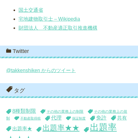
国土交通省
宅地建物取引士 – Wikipedia
財団法人 不動産適正取引推進機構
Twitter
@takkenshiken からのツイート
タグ
8種類制限
その他の業務上の制限
その他の業務上の規
代理
免許
共有
制
不動産取得税
保証制度
出題率
出題率★★
出題率★