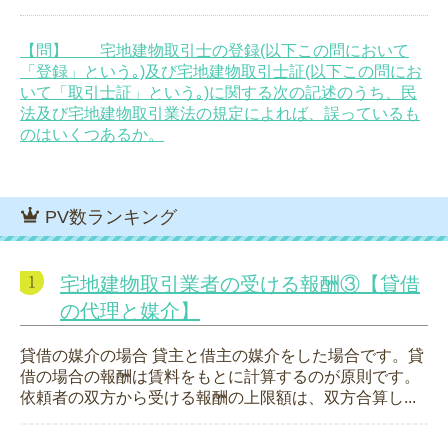
【問】 宅地建物取引士の登録(以下この問において
「登録」という｡)及び宅地建物取引士証(以下この問にお
いて「取引士証」という｡)に関する次の記述のうち、民
法及び宅地建物取引業法の規定によれば、誤っているも
のはいくつあるか。
PV数ランキング
宅地建物取引業者の受ける報酬③【貸借
の代理と媒介】
貸借の媒介の場合 貸主と借主の媒介をした場合です。貸
借の場合の報酬は賃料をもとに計算するのが原則です。
依頼者の双方から受ける報酬の上限額は、双方合算し...