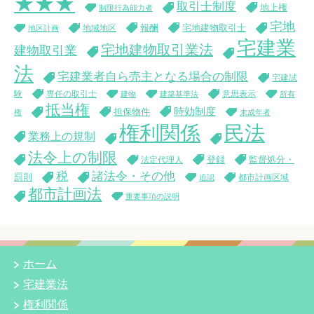
★★★
取引士制度
地上権
制限行為能力者
宅地
報酬
宅地建物取引士
地域地区
地区計画
宅建業
宅地建物取引業法
建物取引業
法
宅建業者自ら売主となる場合の制限
宅建試
験
専任の取引士
意思表示
建物
建築基準法
所有
抵当権
時効制度
担保物件
権
未成年者
権利関係
民法
業務上の規制
法令上の制限
登録
監督処分・
法定代理人
税
諸法令・その他
罰則
都市計画区域
追認
都市計画法
重要事項の説明
ホーム
宅建業法
権利関係