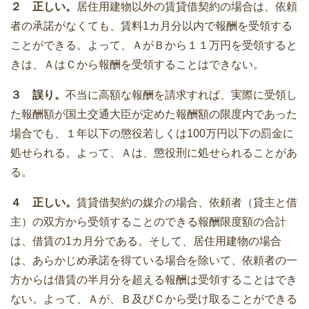
２ 正しい。
居住用建物以外の賃貸借契約の場合は、依頼
者の承諾がなくても、賃料1カ月分以内で報酬を受領する
ことができる。よって、ＡがＢから１１万円を受領すると
きは、ＡはＣから報酬を受領することはできない。
３ 誤り。
不当に高額な報酬を請求すれば、実際に受領し
た報酬額が国土交通大臣が定めた報酬額の限度内であった
場合でも、１年以下の懲役若しくは100万円以下の罰金に
処せられる。よって、Ａは、懲役刑に処せられることがあ
る。
４ 正しい。
賃貸借契約の媒介の場合、依頼者（貸主と借
主）の双方から受領することのできる報酬限度額の合計
は、借賃の1カ月分である。そして、居住用建物の場合
は、あらかじめ承諾を得ている場合を除いて、依頼者の一
方からは借賃の半月分を超える報酬は受領することはでき
ない。よって、Ａが、Ｂ及びＣから受け取ることができる