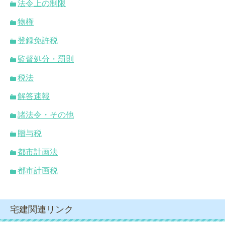
法令上の制限
物権
登録免許税
監督処分・罰則
税法
解答速報
諸法令・その他
贈与税
都市計画法
都市計画税
宅建関連リンク