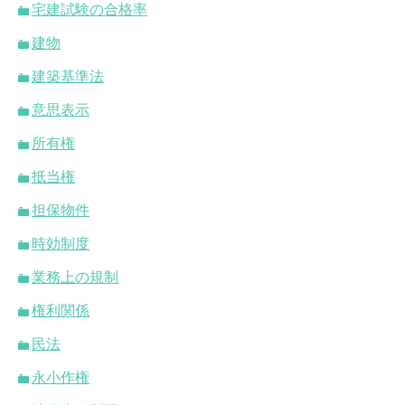
宅建試験の合格率
建物
建築基準法
意思表示
所有権
抵当権
担保物件
時効制度
業務上の規制
権利関係
民法
永小作権