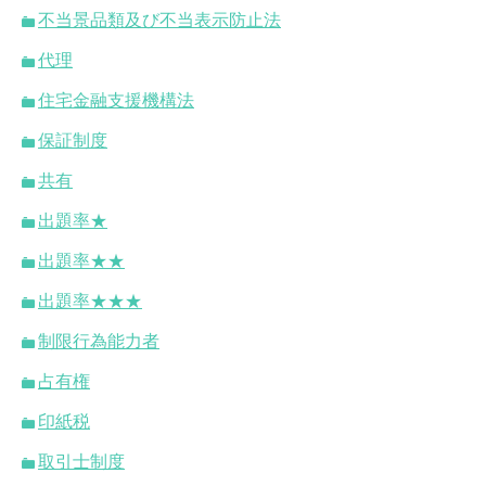
不当景品類及び不当表示防止法
代理
住宅金融支援機構法
保証制度
共有
出題率★
出題率★★
出題率★★★
制限行為能力者
占有権
印紙税
取引士制度